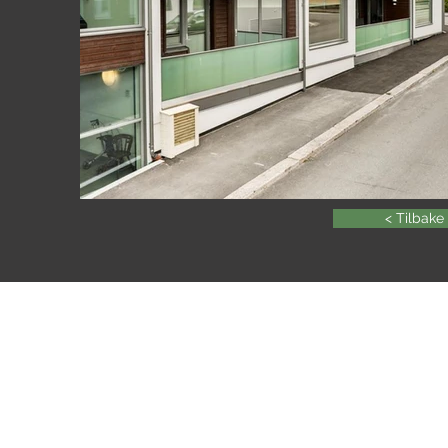
< Tilbake
Byggmester Gunnar T. Høvik
Bjørnstadmyra 7a, 1712 Sar
69 10 25 50
post@gunnarhovik.no
Ansatt