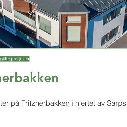
gstilte prosjekter
nerbakken
eter på Fritznerbakken i hjertet av Sarp