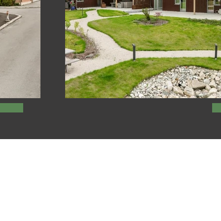
 AS
psborg
© 2025 Gunnar T Høvik AS