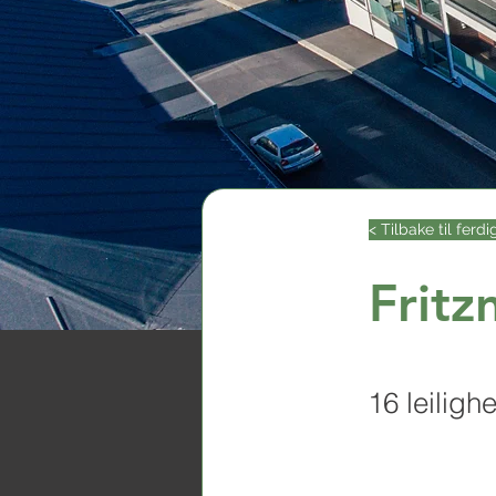
< Tilbake til ferdi
Fritz
16 leiligh