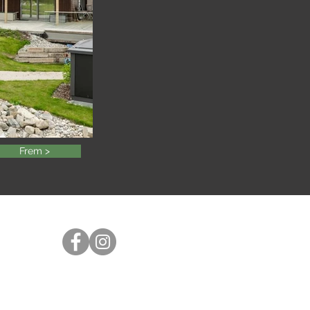
Frem >
Følg oss på sosiale medier
Org nr 967 454 818
Personvernerklæring