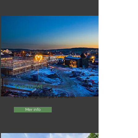
Yventunet
64 nye leiligheter på Yventunet
Mer info