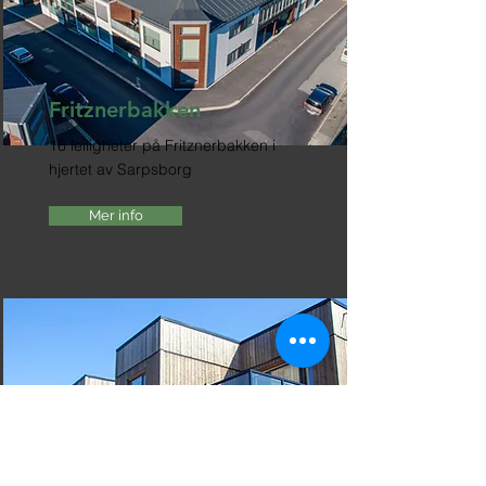
Fritznerbakken
16 leiligheter på Fritznerbakken i
hjertet av Sarpsborg
Mer info