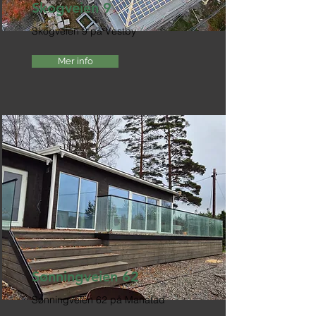
Skogveien 9
Skogveien 9 på Vestby
Mer info
Sønningveien 62
Sønningveien 62 på Manatad