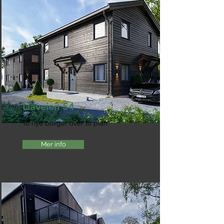
Liaveien 54
To nye boliger over to plan
Mer info