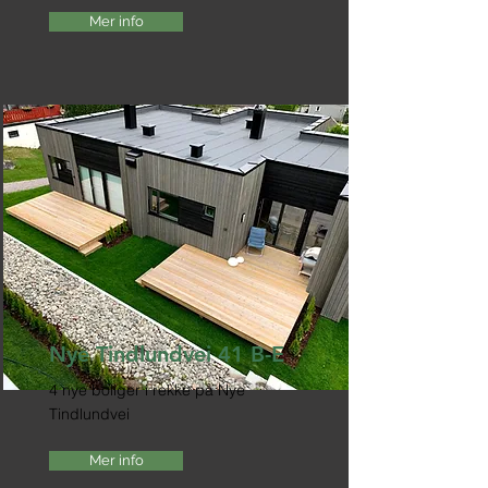
Mer info
Nye Tindlundvei 41 B-E
4 nye boliger i rekke på Nye
Tindlundvei
Mer info