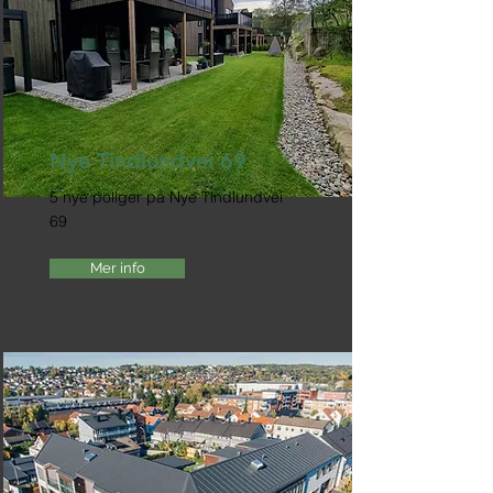
Nye Tindlundvei 69
5 nye poliger på Nye Tindlundvei
69
Mer info