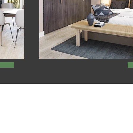
 AS
psborg
© 2025 Gunnar T Høvik AS