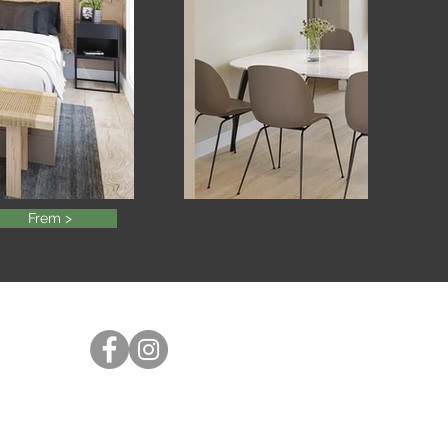
Frem >
Følg oss på sosiale medier
Org nr 967 454 818
Personvernerklæring