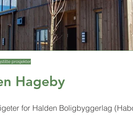
gstilte prosjekter
en Hageby
iligeter for Halden Boligbyggerlag (Hab