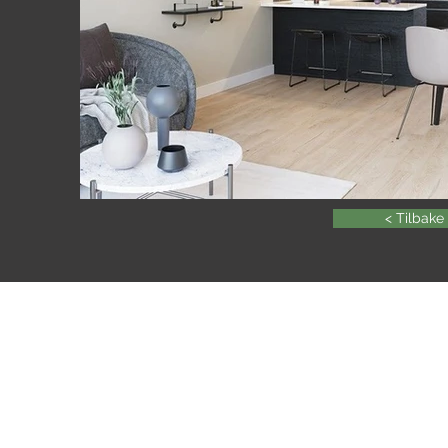
< Tilbake
Byggmester Gunnar T. Høvik
Bjørnstadmyra 7a, 1712 Sar
69 10 25 50
post@gunnarhovik.no
Ansatt