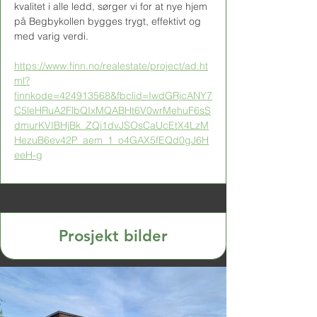
kvalitet i alle ledd, sørger vi for at nye hjem 
på Begbykollen bygges trygt, effektivt og 
med varig verdi.
https://www.finn.no/realestate/project/ad.ht
ml?
finnkode=424913568&fbclid=IwdGRjcANY7
C5leHRuA2FlbQIxMQABHt6V0wrMehuF6sS
dmurKVIBHjBk_ZQj1dvJSOsCaUcEtX4LzM
HezuB6ev42P_aem_1_o4GAX5fEQd0gJ6H
eeH-g
Prosjekt bilder