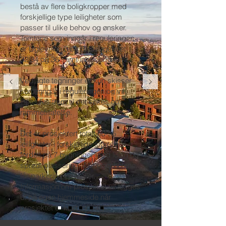
bestå av flere boligkropper med
forskjellige type leiligheter som
passer til ulike behov og ønsker.
Tomtene som inngår i reguleringen
er Ugleveien 3 og 5, Gaupefaret
32,34 og 36 samt inneklemt tomt.
Vedlagte tegninger er kun skisser
som inngår i reguleringen og vil
tilpasses frem til det søkes om
rammetillatelse.
Det er prosjektert totalt 50-55
leiligheter i forskjellige størrelser
fordelt på 7 bygninger med luftig og
spredt plassering. Alle boenhetene
får parkering i p-kjeller.
Informasjon om prosjektet vil legges
ut på egen hjemmeside når
prosjektet er klart for salg.