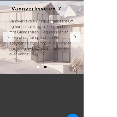
Vannverksveien 7
Vannverksveien 7 ligger nær sentrum
og har en solrik og fin beliggenhet
mot Glengshølen. Reguleringen er
akkurat startet opp på denne
spennende tomta og det planlegges
oppføring av leiligheter med utsikt
over vannet.